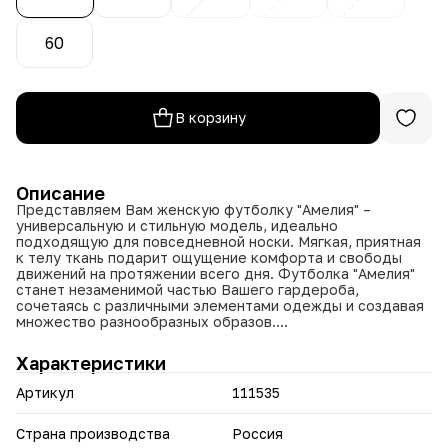
60
В корзину
Описание
Представляем Вам женскую футболку "Амелия" –
универсальную и стильную модель, идеально
подходящую для повседневной носки. Мягкая, приятная
к телу ткань подарит ощущение комфорта и свободы
движений на протяжении всего дня. Футболка "Амелия"
станет незаменимой частью Вашего гардероба,
сочетаясь с различными элементами одежды и создавая
множество разнообразных образов.
Изготовленная из высококачественного материала (95%
Характеристики
хлопок, 5% полиэстер), футболка "Амелия" отличается
прочностью, износостойкостью и сохранением формы
Артикул
111535
после многочисленных стирок. Нежный хлопок обеспечит
воздухопроницаемость, а добавление полиэстера –
дополнительную прочность и устойчивость к
Страна производства
Россия