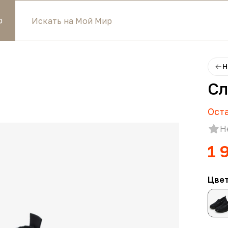
р
Н
Сл
Ост
Н
1 
Цве