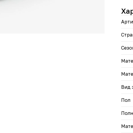
• Ан
нагр
Ха
• Ды
опти
Арти
• Ве
комф
• Ун
Стра
одеж
• Из
Сезо
прод
Мате
Выби
«Вил
Мате
Вид 
Пол
Полн
Мате