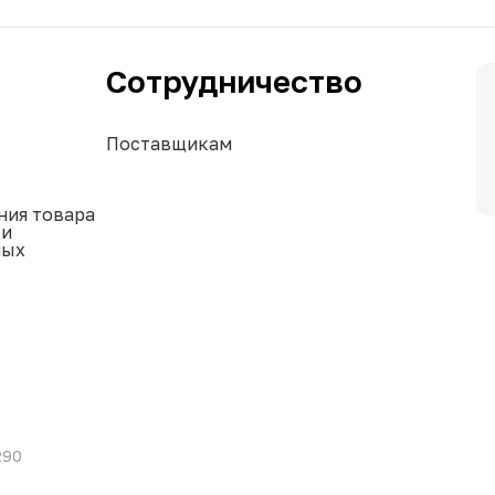
Сотрудничество
Поставщикам
ния товара
ки
ных
290