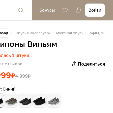
Бонусы
Войти
азад
Обувь и аксессуары
Мужская обувь
Туфли, полуб
ипоны Вильям
алась
1
штука
Поделиться
ет отзывов
999
₽
4 399
₽
т:
Синий