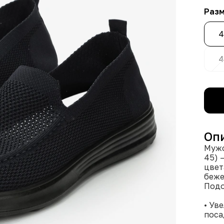
Раз
4
4
Оп
Мужс
45) 
цвет
беже
Подо
• Ув
поса