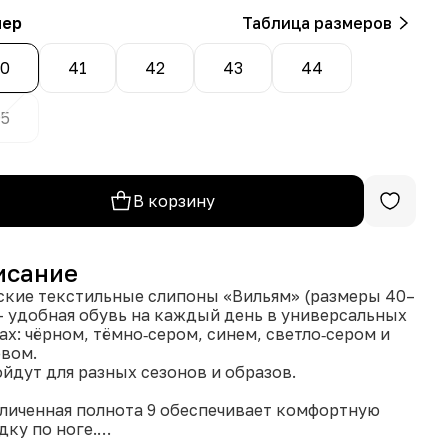
мер
Таблица размеров
0
41
42
43
44
5
В корзину
исание
кие текстильные слипоны «Вильям» (размеры 40–
— удобная обувь на каждый день в универсальных
ах: чёрном, тёмно‑сером, синем, светло‑сером и
вом.
йдут для разных сезонов и образов.
еличенная полнота 9 обеспечивает комфортную
дку по ноге.