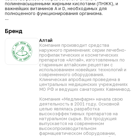
полиненасыщенными жирными кислотами (ПНЖК), и
важнейших витаминов А и D, необходимых для
полноценного функционирования организма.
“Омега Алтай 3 Витакатра” содержит
высококачественный рыбий жир, полученный из диких
Бренд
сортов рыб, включая акулу и ската, что обеспечивает
высокое содержание ДГК (докозагексаеновой кислоты)
Алтай
и ЭПК (эйкозапентаеновой кислоты) – незаменимых
Компания производит средства
кислот для оптимального кровообращения, тонуса
наружного применения: серии лечебно-
сосудов, крепкого иммунитета и работы нервной
профилактических и косметических
системы.
препаратов «Алтай», изготовленных по
старинным алтайским рецептам с
Свойства:
использованием новейших технологий и
современного оборудования.
Общеукрепляющее действие: Поддерживает общее
Клиническая апробация проведена в
здоровье и хорошее самочувствие.
центральных медицинских учреждениях
Противовоспалительное действие: Способствует
МО РФ и ведущих санаториях Кавминвод.
снижению воспалительных процессов в организме.
Иммунокорректирующее действие: Укрепляет иммунную
Компания «Медлинфарм» начала свою
систему и повышает сопротивляемость организма к
деятельность в 2001 году. Основной
инфекциям.
целью являлась разработка
Нормализация обмена веществ: Помогает регулировать
высокоэффективных препаратов на
обменные процессы в организме.
натуральном сырье. Вся продукция
Поддержка работы сердца: Улучшает функцию
выпускается на современном
сердечно-сосудистой системы.
высокопроизводительном
Улучшение липидного профиля крови: Нормализует
фармацевтическом оборудовании,
уровень холестерина и триглицеридов в крови.