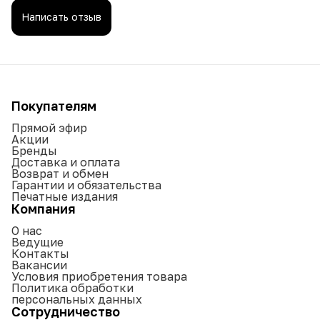
Написать отзыв
Продолжительность приема:
Не менее 1 месяца. При необходимости курс приема
можно повторять.
Противопоказания:
Индивидуальная непереносимость компонентов.
Срок годности:
Покупателям
2 года
Прямой эфир
Не является лекарственным средством. Перед
Акции
применением рекомендуем проконсультироваться с
Бренды
врачом.
Доставка и оплата
Возврат и обмен
Гарантии и обязательства
Печатные издания
Компания
О нас
Ведущие
Контакты
Вакансии
Условия приобретения товара
Политика обработки
персональных данных
Сотрудничество