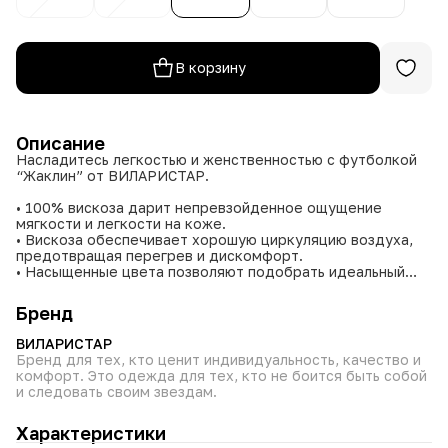
В корзину
Описание
Насладитесь легкостью и женственностью с футболкой
“Жаклин” от ВИЛАРИСТАР.
• 100% вискоза дарит непревзойденное ощущение
мягкости и легкости на коже.
• Вискоза обеспечивает хорошую циркуляцию воздуха,
предотвращая перегрев и дискомфорт.
• Насыщенные цвета позволяют подобрать идеальный
оттенок.
• Качественные материалы и пошив гарантируют
Бренд
долговечность и безупречный внешний вид изделия.
• Доступность размеров для женщин разных типов
ВИЛАРИСТАР
фигуры.
Бренд для тех, кто ценит индивидуальность, качество и
комфорт. Это одежда для тех, кто не боится быть собой
Эта воздушная и приятная к телу футболка российского
и следовать своим звездам.
производства станет изящным дополнением вашего
гардероба, идеально подходящим для создания
Характеристики
утонченных и комфортных образов на каждый день.