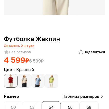
Футболка Жаклин
Осталось
2
штуки
Нет отзывов
Поделиться
4 599
₽
6 599
₽
Цвет:
Красный
Размер
Таблица размеров
50
52
54
56
58