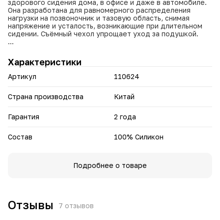
здорового сидения дома, в офисе и даже в автомобиле.
Она разработана для равномерного распределения
нагрузки на позвоночник и тазовую область, снимая
напряжение и усталость, возникающие при длительном
сидении. Съёмный чехол упрощает уход за подушкой.
Основные преимущества:
Характеристики
Анатомически правильное положение: Подушка
обеспечивает физиологически верное положение
Артикул
110624
позвоночника, снижая нагрузку на спину и улучшая
осанку.
Улучшение кровообращения: Нормализует мышечный
Страна производства
Китай
тонус в тазовой области, способствуя улучшению
кровообращения.
Гарантия
2 года
Равномерное распределение нагрузки: Эффективно
распределяет вес тела, предотвращая чрезмерное
давление на седалищные бугры и позвоночник.
Состав
100% Силикон
Комфорт для длительного сидения: Идеальный вариант
для водителей, офисных работников и всех, кто
проводит много времени за сидячей работой. Подушка
Подробнее о товаре
снижает вибрацию при использовании на жестких
поверхностях и сохраняет форму даже на неровностях.
Качественный материал: Изготовлена из 100% силикона,
обеспечивающего хорошую воздухопроницаемость и
гипоаллергенность. Съёмный чехол облегчает чистку.
Отзывы
7
отзывов
Универсальность: Используется на стульях, креслах, в
автомобиле, а также может служить удобной подставкой