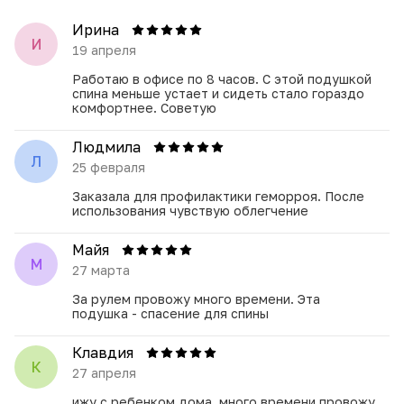
под ноги.
Ирина
Показания к применению:
И
19 апреля
Подушка рекомендуется для профилактики и облегчения
симптомов следующих состояний:
Работаю в офисе по 8 часов. С этой подушкой
спина меньше устает и сидеть стало гораздо
1. Бытовые травмы и ушибы мягких тканей.
комфортнее. Советую
2. Воспалительные заболевания суставов.
3. Заболевания связок и мышечного аппарата
Людмила
(паратенониты, тендиниты, лигаментиты).
Л
4. Геморрой и артроз.
25 февраля
5. Профилактика пролежней у людей с проблемами
опорно-двигательного аппарата и травмами таза.
Заказала для профилактики геморроя. После
использования чувствую облегчение
Характеристики:
Майя
Форма: Квадратная.
М
Наполнитель: Гелиевый.
27 марта
Материал чехла: Съёмный, гипоаллергенный.
Состав: 100% силикон.
За рулем провожу много времени. Эта
подушка - спасение для спины
Позаботьтесь о своем здоровье и комфорте с нашей
гелевой ортопедической подушкой!
Клавдия
К
27 апреля
ижу с ребенком дома, много времени провожу