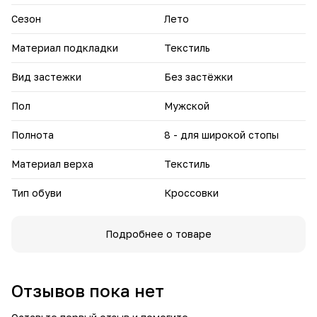
спортом и активного отдыха.
• Широкий размерный ряд: Доступны в размерах от 40 до
Сезон
Лето
45.
Эти кроссовки разработаны для мужчин, ценящих
Материал подкладки
Текстиль
удобство и стиль в динамичной повседневной жизни.
Вид застежки
Без застёжки
Пол
Мужской
Полнота
8 - для широкой стопы
Материал верха
Текстиль
Тип обуви
Кроссовки
Подробнее о товаре
Отзывов пока нет