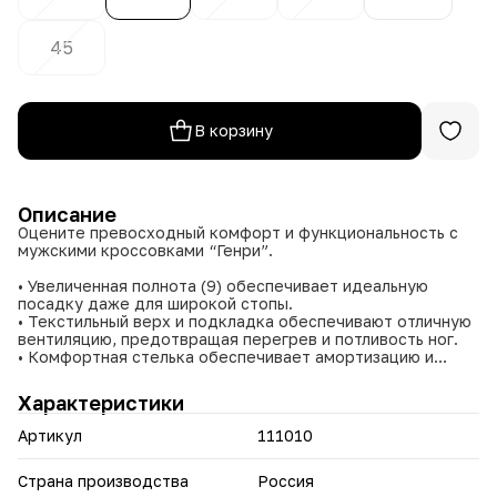
45
В корзину
Описание
Оцените превосходный комфорт и функциональность с
мужскими кроссовками “Генри”.
• Увеличенная полнота (9) обеспечивает идеальную
посадку даже для широкой стопы.
• Текстильный верх и подкладка обеспечивают отличную
вентиляцию, предотвращая перегрев и потливость ног.
• Комфортная стелька обеспечивает амортизацию и
поддержку стопы, снижая усталость при длительной
ходьбе.
Характеристики
• Функциональная шнуровка позволяет точно
регулировать плотность посадки кроссовок.
Артикул
111010
• Современный и лаконичный дизайн, подходящий для
различных образов.
• Подходят для повседневной носки, прогулок, занятий
Страна производства
Россия