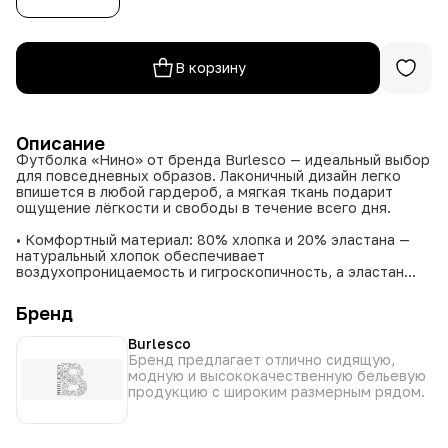
В корзину
Описание
Футболка «Нино» от бренда Burlesco — идеальный выбор
для повседневных образов. Лаконичный дизайн легко
впишется в любой гардероб, а мягкая ткань подарит
ощущение лёгкости и свободы в течение всего дня.
• Комфортный материал: 80% хлопка и 20% эластана —
натуральный хлопок обеспечивает
воздухопроницаемость и гигроскопичность, а эластан
добавляет эластичности и помогает идеально облегать
фигуру.
Бренд
• Универсальная посадка: размер 50–56 подойдёт
большинству фигур, не сковывая движений.
Burlesco
• Разнообразие оттенков: выберите свой идеальный цвет
Бренд предлагает отлично сидящую,
— белый, голубой, жёлтый, мятный, пудровый, серый или
модную и высококачественную бельевую
сиреневый. Каждый оттенок подчеркнёт вашу
продукцию с широким размерным рядом.
индивидуальность.
Закажите футболку «Нино» Burlesco прямо сейчас —
оцените комфорт, качество и универсальность этой