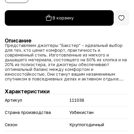
В корзину
Описание
Представляем джоггеры "Бакстер" – идеальный выбор
для тех, кто ценит комфорт, практичность и
современный стиль. Изготовленные из мягкого и
дышащего материала, состоящего на 80% из хлопка и на
20% из полиэстера, эти джоггеры обеспечивают
оптимальный баланс между комфортом и
износостойкостью. Они станут вашим незаменимым
спутником в повседневных делах и активном отдыхе.
Джоггеры "Бакстер" производятся в Узбекистане,
Характеристики
регионе, известном своими традициями в текстильной
промышленности. Мы используем только
Артикул
111038
высококачественный хлопок, выращенный и
обработанный с соблюдением строгих стандартов.
Сочетание проверенных временем традиций и
Страна производства
Узбекистан
современных технологий позволяет нам создавать
изделия, отвечающие самым высоким требованиям.
Сезон
Круглогодичный
Благодаря широкому размерному ряду (46, 48, 50, 52, 54,