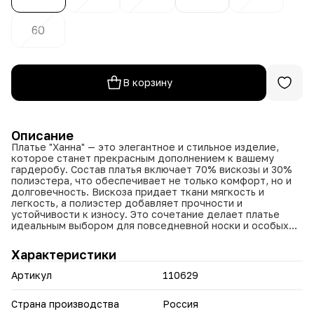
60
В корзину
Описание
Платье "Ханна" — это элегантное и стильное изделие,
которое станет прекрасным дополнением к вашему
гардеробу. Состав платья включает 70% вискозы и 30%
полиэстера, что обеспечивает не только комфорт, но и
долговечность. Вискоза придает ткани мягкость и
легкость, а полиэстер добавляет прочности и
устойчивости к износу. Это сочетание делает платье
идеальным выбором для повседневной носки и особых
случаев.
Характеристики
Дизайн и стиль
Артикул
110629
Платье "Ханна" представлено в четырех привлекательных
цветах: темно-розовом, зеленом, бежевом и коричневом.
Эти оттенки легко вписываются в любой гардероб и
Страна производства
Россия