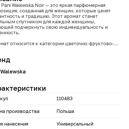
 Pani Walewska Noir — это яркая парфюмерная
озиция, созданная для женщин, которые ценят
антность и традицию. Этот аромат станет
льным спутником для каждой женщины,
ющей подчеркнуть свою индивидуальность и
енность.
омат относится к категории цветочно-фруктово-
есных, что делает его универсальным и
одящим для различных случаев.
енд
рхние ноты аромата открываются свежими и
ящими акцентами апельсина, грейпфрута и
ика, создавая яркое первое впечатление.
 Walewska
ты сердца раскрываются нежными цветочными
рдами розы, жасмина и герани, добавляя аромату
рактеристики
ченности и романтики.
вершают композицию ноты шлейфа, в которых
онично сочетаются бобы тонка, ваниль, пачули и
кул
110483
ус.
на производства
Польша
 Pani Walewska Noir в объеме 30 мл удобно носить
бой, что позволяет обновлять аромат в течение дня.
я нанесения
Универсальный