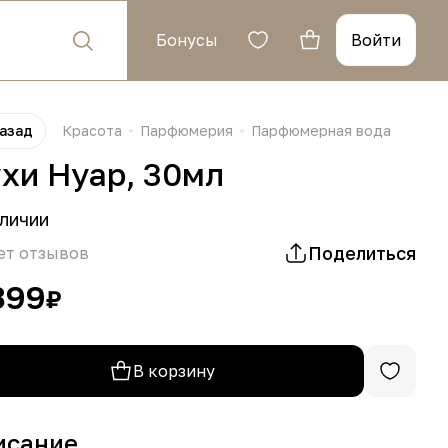
Бонусы
Войти
азад
Красота
Парфюмерия
Парфюмерная вода
хи Нуар, 30мл
личии
Поделиться
ет отзывов
399
₽
В корзину
исание