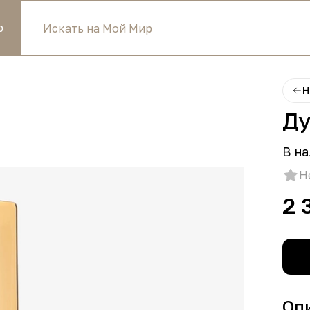
р
Н
Ду
В на
Н
2 
Оп