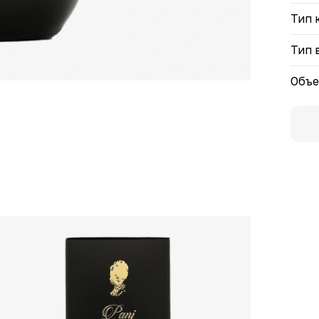
Тип 
Тип 
Объ