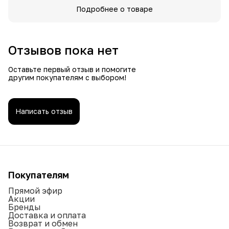
Подробнее о товаре
Духи Pani Walewska Gold в объеме 30 мл удобно носить с
собой, что позволяет обновлять аромат в любое время.
Они станут идеальным дополнением как к повседневным,
так и к вечерним нарядам, подчеркивая вашу
элегантность и уверенность. Подарите себе или своим
Отзывов пока нет
близким этот изысканный аромат, который станет
символом роскоши и утонченности, позволяя вам
Оставьте первый отзыв и помогите
чувствовать себя великолепно в любой ситуации.
другим покупателям с выбором!
Написать отзыв
Покупателям
Прямой эфир
Акции
Бренды
Доставка и оплата
Возврат и обмен