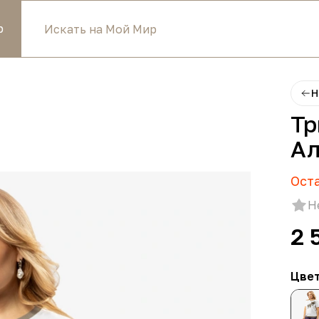
р
Н
Тр
Ал
Ост
Н
2 
Цве