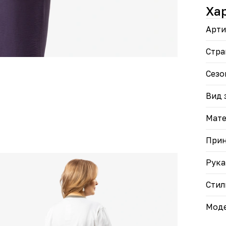
розо
Ха
Блуз
Арти
для 
прод
Стра
Сезо
Вид 
Мате
При
Рука
Стил
Моде