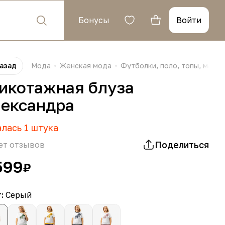
Бонусы
Войти
азад
Мода
Женская мода
Футболки, поло, топы, майки
икотажная блуза
ександра
алась
1
штука
Поделиться
ет отзывов
599
₽
т:
Серый