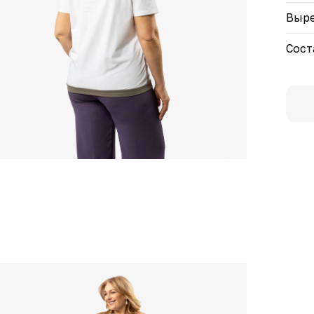
Выре
Сост