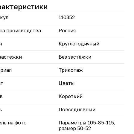
вом.
рактеристики
а будет идеальным дополнением как в офис, так и
кул
110352
прогулок по городу, где вы сможете
емонстрировать свой уникальный стиль.
на производства
Россия
н
Круглогодичный
застежки
Без застёжки
риал
Трикотаж
нт
Цветы
в
Короткий
ь
Повседневный
ль на фото
Параметры 105-85-115,
размер 50-52