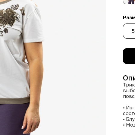
Раз
5
Оп
Трик
выбо
повс
• Из
сост
• Блуза доступна в двух размерах
• Мо
серо