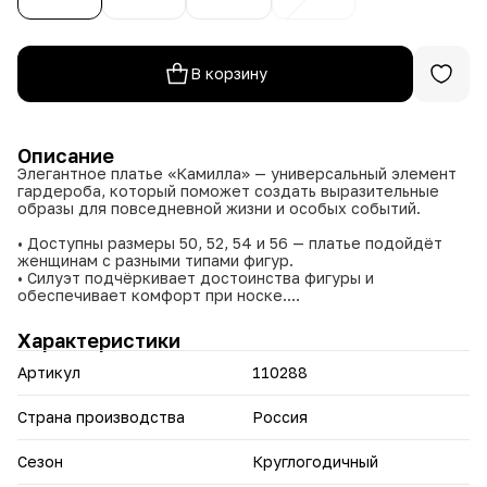
В корзину
Описание
Элегантное платье «Камилла» — универсальный элемент
гардероба, который поможет создать выразительные
образы для повседневной жизни и особых событий.
• Доступны размеры 50, 52, 54 и 56 — платье подойдёт
женщинам с разными типами фигур.
• Силуэт подчёркивает достоинства фигуры и
обеспечивает комфорт при носке.
• Три универсальных оттенка: чёрный для строгих и
элегантных образов, зелёный для свежести и яркости,
Характеристики
бежевый как основа для интересных акцентов.
• Состав ткани (65 % вискозы и 35 % льна) гарантирует
Артикул
110288
воздухопроницаемость, мягкость и лёгкость в носке.
• Добавление льна повышает прочность и долговечность
изделия — платье сохранит внешний вид надолго.
Страна производства
Россия
Добавьте платье «Камилла» в свой гардероб — оно
Сезон
Круглогодичный
подчеркнёт вашу индивидуальность и станет надёжной
основой для множества стильных образов.