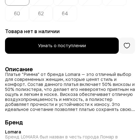
60
62
64
Товара нет в наличии
Узнать о поступлении
Описание
Платье "Римма" от бренда Lomara — это отличный выбор
для современных женщин, которые ценят стиль и
комфорт. Состав данного платья включает 50% вискозы и
50% полиэстера, что делает его невероятно приятным на
ощупь и легким в носке. Вискоза обеспечивает отличную
воздухопроницаемость и мягкость, а полиэстер
добавляет прочности и устойчивости к износу. Это
идеальное сочетание позволяет платью сохранять свою
форму и яркие цвета после многочисленных стирок.
Бренд
Произведённое в России, платье "Римма" воплощает
высокие стандарты качества и тщательно продуманный
Lomara
дизайн. Каждый элемент платья аккуратно проработан,
Бренд LOMARA был назван в честь города Ломар в
что гарантирует его долгий срок службы и комфорт на