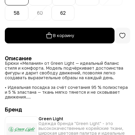
58
60
62
В корзину
Описание
Брюки «Мелания» от Green Light — идеальный баланс
стиля и комфорта. Модель подчёркивает достоинства
фигуры и дарит свободу движений, позволяя легко
создавать выразительные образы на каждый день.
• Идеальная посадка за счёт сочетания 95 % полиэстера
и 5 % эластана — ткань мягко тянется и не сковывает
движения.
• Практичность и долговечность: материал устойчив к
износу и сохраняет внешний вид даже при частой носке.
Бренд
• Универсальный дизайн: лаконичный силуэт органично
смотрится и в деловых, и в повседневных комплектах.
Green Light
• Комфорт в течение всего дня: ткань приятная к телу и
Одежда бренда "Green Light" - это
не теряет форму.
высококачественные корейские ткани,
• Стильный акцент: сдержанный крой делает брюки
широкая цветовая палитра и идеальные