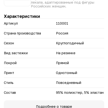
базой, которая легко сочетается с разными элементами
лекала, адаптированные под фигуры
гардероба.
Российских женщин.
Выбирайте «Меланию», чтобы чувствовать себя
Характеристики
уверенно и элегантно в любой ситуации.
Артикул
110001
Страна производства
Россия
Сезон
Круглогодичный
Вид застежки
На резинке
Покрой
Прямой
Принт
Однотонный
Стиль
Повседневный
Состав
95% полиэстер, 5% эластан
Подробнее о товаре