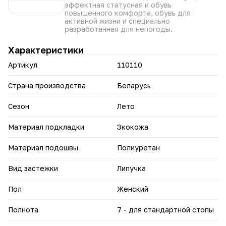
• Яркие цвета (белый, красный): легко вписываются в
эффектная статусная и обувь
летние образы — от повседневных до нарядных.
повышенного комфорта, обувь для
активной жизни и специально
Практичность, стильный силуэт и доступная цена делают
разработанная для непогоды.
босоножки «Марьяна» удачным выбором для тёплого
сезона.
Характеристики
Артикул
110110
Страна производства
Беларусь
Сезон
Лето
Материал подкладки
Экокожа
Материал подошвы
Полиуретан
Вид застежки
Липучка
Пол
Женский
Полнота
7 - для стандартной стопы