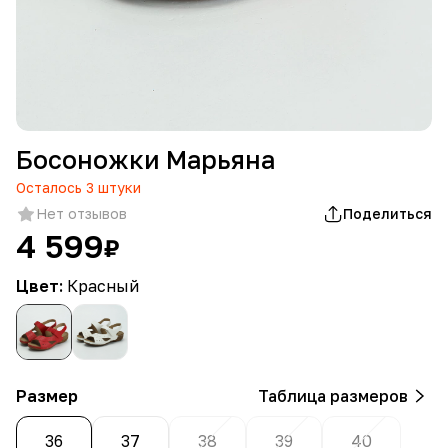
Босоножки Марьяна
Осталось
3
штуки
Нет отзывов
Поделиться
4 599
₽
Цвет:
Красный
Размер
Таблица размеров
36
37
38
39
40