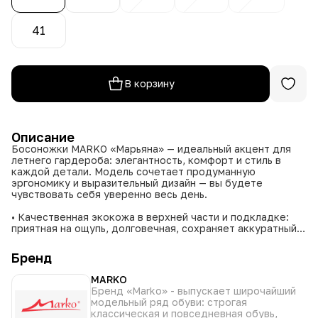
41
В корзину
Описание
Босоножки MARKO «Марьяна» — идеальный акцент для
летнего гардероба: элегантность, комфорт и стиль в
каждой детали. Модель сочетает продуманную
эргономику и выразительный дизайн — вы будете
чувствовать себя уверенно весь день.
• Качественная экокожа в верхней части и подкладке:
приятная на ощупь, долговечная, сохраняет аккуратный
вид.
• Комфортная стелька с амортизацией: снижает нагрузку
Бренд
на стопу и делает шаги лёгкими.
• Регулируемая застёжка: позволяет точно подогнать
MARKO
посадку под особенности стопы.
Бренд «Marko» - выпускает широчайший
• Стандартная полнота (7): подходит большинству
модельный ряд обуви: строгая
женщин, не сдавливает и не натирает.
классическая и повседневная обувь,