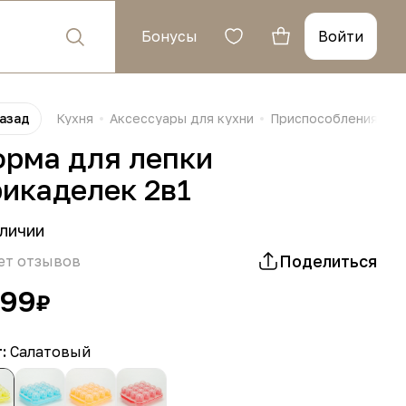
Бонусы
Войти
азад
Кухня
Аксессуары для кухни
Приспособления для
рма для лепки
икаделек 2в1
личии
Поделиться
ет отзывов
199
₽
т:
Салатовый