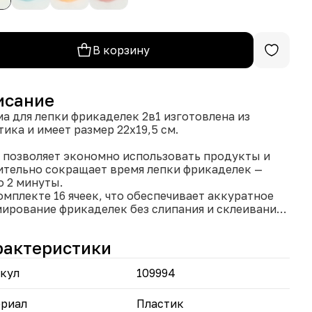
В корзину
исание
а для лепки фрикаделек 2в1 изготовлена из
тика и имеет размер 22х19,5 см.
а позволяет экономно использовать продукты и
ительно сокращает время лепки фрикаделек —
о 2 минуты.
комплекте 16 ячеек, что обеспечивает аккуратное
ирование фрикаделек без слипания и склеивания
хранении в морозилке.
рма универсальна и подходит не только для
рактеристики
ых фрикаделек, но и для создания шоколадных
ков, творожных и мороженых десертов.
кул
109994
ок гарантии — 12 месяцев.
удобное и функциональное приспособление,
риал
Пластик