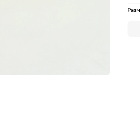
кото
фрик
Разм
быст