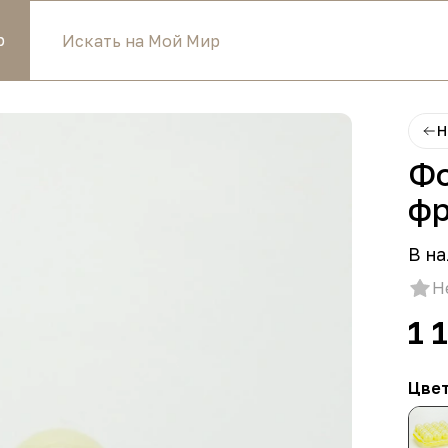
р
Н
Фо
фр
В на
Н
1 
Цве