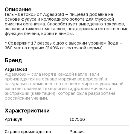
Описание
Гель «Детокс» от AlgasGold — пищевая добавка на
основе фукуса и коллоидного золота для глубокой
очистки организма. Способствует выведению токсинов,
шлаков и тяжёлых металлов, поддерживая естественные
функции печени, крови и лимфы.
* Содержит 17 разовых доз с высоким уровнем йода —
360 мкг на порцию (240% от суточной нормы).
* Активизирует процессы детоксикации после приёма
лекарств, химио- или радиотерапии.
Бренд
* Способствует очищению печени, крови и
лимфатической системы.
AlgasGold
* Обладает антибактериальным действием и помогает в
AlgasGold — сила моря в каждой капле! Гели
борьбе с паразитами.
производятся на основе морских водорослей и
* Поддерживает работу сердечно-сосудистой,
натуральных компонентов со всего мира по уникальной
дыхательной и эндокринной систем.
запатентованной технологии гидродинамической
* Способствует устранению отёков и застойных явлений
экстракции (кавитации), которая была разработана
в тканях.
российским ученым.
* Повышает общий тонус и способствует нормализации
обмена веществ.
Характеристики
* Укрепляет иммунную систему благодаря
биодоступному йоду и морским компонентам.
Артикул
107566
Эффективное решение для комплексной поддержки
организма в условиях хронической интоксикации.
Страна производства
Россия