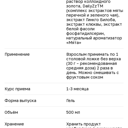
раствор коллоидного
золота, DailyZzТМ
(комплекс экстрактов мяты
перечной и зеленого чая),
экстракт Гинкго Билоба,
экстракт клюквы, экстракт
белой фасоли
фосфатидилсерин,
натуральный ароматизатор
«Мята»
Применение
Взрослым принимать по 1
столовой ложке без верха
(30 г – рекомендованная
средняя доза) 2 раза в
день. Можно смешивать с
фруктовым соком
Курс приема
1-3 месяца
Форма выпуска
Гель
Объём
500 мл
Хранение
Хранить продукт