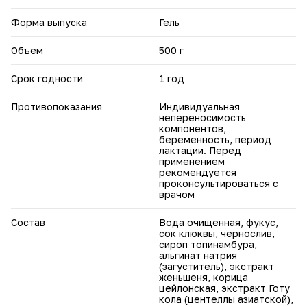
Не является лекарственным средством. Перед
применением проконсультируйтесь с врачом.
Форма выпуска
Гель
Объем
500 г
Срок годности
1 год
Противопоказания
Индивидуальная
непереносимость
компонентов,
беременность, период
лактации. Перед
применением
рекомендуется
проконсультироваться с
врачом
Состав
Вода очищенная, фукус,
сок клюквы, чернослив,
сироп топинамбура,
альгинат натрия
(загуститель), экстракт
женьшеня, корица
цейлонская, экстракт Готу
кола (центеллы азиатской),