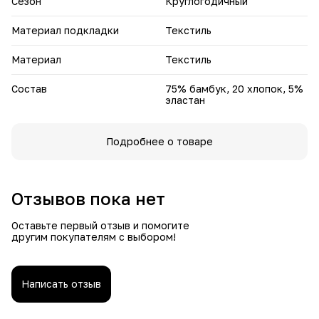
Сезон
Круглогодичный
Мягкие и комфортные: классические боксеры
изготовлены из высококачественного хлопка с
добавлением бамбука, что обеспечивает комфорт и
Материал подкладки
Текстиль
мягкость.
Удобный пояс-резинка: широкий пояс не сдавливает и
Материал
Текстиль
обеспечивает комфортную посадку.
Набор мужских трусов "Роланд" - это идеальный выбор
Состав
75% бамбук, 20 хлопок, 5%
для мужчин, которые ценят комфорт и качество!
эластан
Подробнее о товаре
Отзывов пока нет
Оставьте первый отзыв и помогите
другим покупателям с выбором!
Написать отзыв