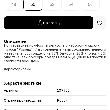
48
50
52
54
56
В корзину
Описание
Почувствуйте комфорт и легкость с набором мужских
трусов "Роланд"! Изготовленные из высококачественного
материала, состоящего из 75% бамбука, 20% хлопка и 5%
эластана, эти боксеры подарят вам ощущение мягкости и
свежести весь день.
Характеристики:
Состав: 75% бамбук, 20% хлопок, 5% эластан
Производство: Россия
Характеристики
Размер: 50, 52, 54, 56
Цвет: микс
Артикул
107752
Тип: боксеры
Количество в упаковке: 3 шт.
Страна производства
Россия
Преимущества: