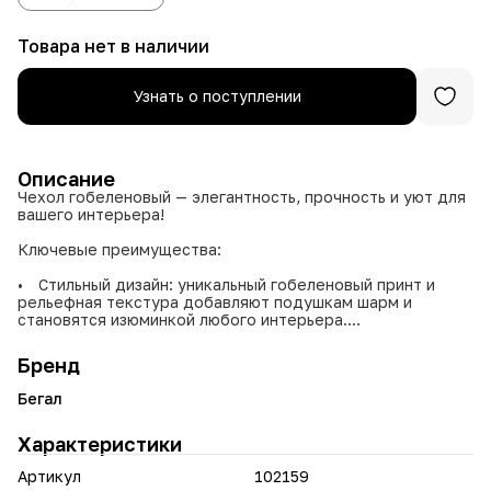
Товара нет в наличии
Узнать о поступлении
Описание
Чехол гобеленовый — элегантность, прочность и уют для
вашего интерьера!
Ключевые преимущества:
• Стильный дизайн: уникальный гобеленовый принт и
рельефная текстура добавляют подушкам шарм и
становятся изюминкой любого интерьера.
• Многослойное плетение: высокая износостойкость —
чехол не вытирается, не вытягивается и сохраняет
Бренд
форму даже после длительного использования.
• Простота ухода: не линяет при стирке, не выцветает
Бегал
на солнце и не требует специального ухода.
• Универсальность: подходит для декора диванов,
Характеристики
кресел, кроватей и создания акцентных деталей в
классическом, прованском или скандинавском стиле.
Артикул
102159
• Экологичность: плотная натуральная или смесовая