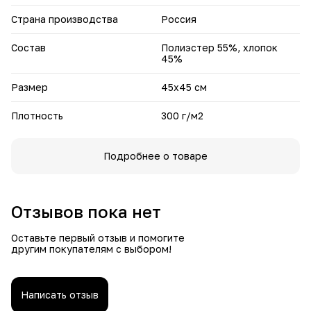
ткань безопасна для детей и аллергиков.
Страна производства
Россия
Преобразите свой дом с чехлом-гобеленом — красота,
которая не боится повседневной эксплуатации!
Состав
Полиэстер 55%, хлопок
45%
Размер
45х45 см
Плотность
300 г/м2
Подробнее о товаре
Отзывов пока нет
Оставьте первый отзыв и помогите
другим покупателям с выбором!
Написать отзыв