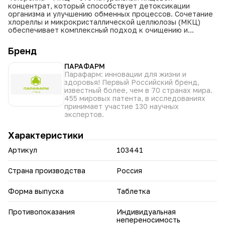
концентрат, который способствует детоксикации
организма и улучшению обменных процессов. Сочетание
хлореллы и микрокристаллической целлюлозы (МКЦ)
обеспечивает комплексный подход к очищению и
оздоровлению организма.
Бренд
• Детоксикация организма: помогает вывести токсины и
шлаки, защитить от канцерогенов.
ПАРАФАРМ
• Улучшение обменных процессов: нормализует
Парафарм: инновации для жизни и
показатели холестерина и гемоглобина.
здоровья! Первый Российский бренд,
• Здоровая кишечная микрофлора: поддерживает баланс
известный более, чем в 70 странах мира.
микрофлоры, предупреждает дисбактериоз.
455 мировых патента, в исследованиях
• Дополнительные преимущества: укрепляет иммунитет,
принимает участие 130 научных
очищает кожу, помогает в безопасной коррекции веса,
экспертов.
снижает риск развития онкологических заболеваний.
Характеристики
Не является лекарственным средством. Перед
применением рекомендуем проконсультироваться с
Артикул
103441
врачом.
Страна производства
Россия
Форма выпуска
Таблетка
Противопоказания
Индивидуальная
непереносимость