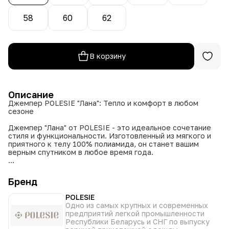
58
60
62
В корзину
Описание
Джемпер POLESIE "Лана": Тепло и комфорт в любом
сезоне
Джемпер "Лана" от POLESIE - это идеальное сочетание
стиля и функциональности. Изготовленный из мягкого и
приятного к телу 100% полиамида, он станет вашим
верным спутником в любое время года.
Особенности:
Бренд
Цельновязаный крой: обеспечивает безупречную
посадку и комфорт.
POLESIE
Немного расширенный книзу: придает изделию
Одно из самых крупных и современных
современный силуэт.
предприятий легкой промышленности
Длинный рукав реглан-пагон: обеспечивает свободу
Республики Беларусь и СНГ по выпуску
движений.