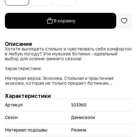
В корзину
Описание
Хотите выглядеть стильно и чувствовать себя комфортно
в любую погоду? Эти мужские ботинки - идеальный
выбор для осенне-зимнего сезона!
Характеристики:
Материал верха: Экокожа. Стильная и практичная
экокожа, которая не только придает ботинкам
элегантный вид, но и обеспечивает долговечность.
Материал подклада: Ворсин. Теплый и мягкий материал,
Характеристики
создающий ощущение уюта и комфорта, сохраняющий
тепло в холодную погоду.
Артикул
103360
Полнота: увеличенная 9. Оптимальная полнота для
комфортного размещения стопы, предотвращающая
сдавливание и обеспечивающая свободу движений.
Сезон
Демисезон
Преимущества:
Материал подошвы
Резина
Стильный дизайн: Ботинки сочетают в себе классический