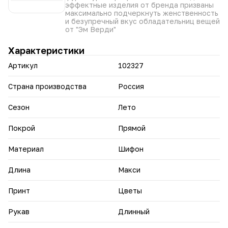
• Длина в пол — придаёт наряду утончённость и
эффектные изделия от бренда призваны
изысканность.
максимально подчеркнуть женственность
и безупречный вкус обладательниц вещей
Дополните платье лаконичными аксессуарами — и вы
от "Эм Верди"
будете в центре внимания.
Характеристики
Артикул
102327
Страна производства
Россия
Сезон
Лето
Покрой
Прямой
Материал
Шифон
Длина
Макси
Принт
Цветы
Рукав
Длинный