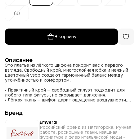
60
В корзину
Описание
Это платье из лёгкого шифона покорит вас с первого
взгляда. Свободный крой, многослойная юбка и нежный
цветочный узор создают гармоничный баланс между
утончённостью и комфортом.
• Практичный крой — свободный силуэт подходит для
любого типа фигуры, не сковывает движения.
• Лёгкая ткань — шифон дарит ощущение воздушности,
идеален для тёплой погоды.
• Универсальный принт — цветочный узор в приглушённых
Бренд
тонах легко сочетается с аксессуарами.
• Длинные рукава — добавляют образу сдержанности и
EmVerdi
элегантности.
Российский бренд из Пятигорска. Ручная
• Многослойная юбка — создаёт объём и динамику,
работа, роскошные ткани, изящная
подчёркивает женственность.
фурнитура и флер итальянской моды -