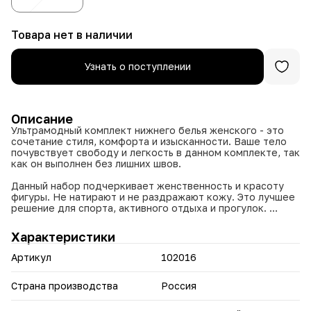
Товара нет в наличии
Узнать о поступлении
Описание
Ультрамодный комплект нижнего белья женского - это
сочетание стиля, комфорта и изысканности. Ваше тело
почувствует свободу и легкость в данном комплекте, так
как он выполнен без лишних швов.
Данный набор подчеркивает женственность и красоту
фигуры. Не натирают и не раздражают кожу. Это лучшее
решение для спорта, активного отдыха и прогулок.
Трусики с высокой посадкой изумительно садятся по
Характеристики
фигуре и сочетаются с повседневной одеждой. Лифчик
разработан с учетом особенностей женской анатомии.
Артикул
102016
Упругий эластичный материал сохраняет форму и
подчеркивает фигуру.
Страна производства
Россия
Ткань обеспечивает отличное прилегание,
воздухопроницаемость и терморегуляцию. Это