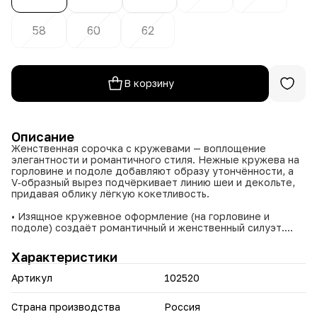
58
60
62
В корзину
Описание
Женственная сорочка с кружевами — воплощение
элегантности и романтичного стиля. Нежные кружева на
горловине и подоле добавляют образу утончённости, а
V‑образный вырез подчёркивает линию шеи и декольте,
придавая облику лёгкую кокетливость.
• Изящное кружевное оформление (на горловине и
подоле) создаёт романтичный и женственный силуэт.
• Универсальный крой гармонично садится на разные типы
фигуры, не сковывая движений.
Характеристики
• Широкий размерный ряд (48–62) позволяет подобрать
идеальный вариант для каждой женщины.
Артикул
102520
• Три цветовых решения (красный, мятный, синий) дают
возможность выбрать сорочку под настроение и стиль
гардероб.
Страна производства
Россия