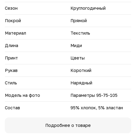
Добавьте кружевную сорочку в свой гардероб — пусть
Сезон
Круглогодичный
каждый день будет наполнен элегантностью и
очарованием.
Покрой
Прямой
Материал
Текстиль
Длина
Миди
Принт
Цветы
Рукав
Короткий
Стиль
Нарядный
Модель на фото
Параметры 95-75-105
Состав
95% хлопок, 5% эластан
Подробнее о товаре