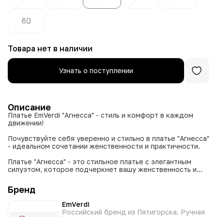
60
Товара нет в наличии
Узнать о поступлении
Описание
Платье EmVerdi "Агнесса" - стиль и комфорт в каждом
движении!
Почувствуйте себя уверенно и стильно в платье "Агнесса"
- идеальном сочетании женственности и практичности.
Платье "Агнесса" - это стильное платье с элегантным
силуэтом, которое подчеркнет вашу женственность и
сделает вас звездой любого мероприятия. Оно
выполнено из качественного материала, который
Бренд
приятен на ощупь и не мнется.
EmVerdi
Преимущества:
Российский бренд из Пятигорска. Ручная
Элегантный крой: Идеально подчеркивает фигуру и