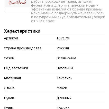
работа, роскошные ткани, изящная
создает изысканный образ.
фурнитура и флер итальянской моды -
Яркие цвета: Синий и черный цвета добавят изюминку в
эффектные изделия от бренда призваны
ваш образ.
максимально подчеркнуть женственность
Высокое качество: Изготовлено из качественного
и безупречный вкус обладательниц вещей
материала, что гарантирует долговечность.
от "Эм Верди"
Универсальность: Подходит для различных мероприятий,
от романтических свиданий до деловых встреч.
Характеристики
Сделайте свой образ неповторимым с платьем "Агнесса"
Артикул
107176
от EmVerdi!
Страна производства
Россия
Сезон
Осень-зима
Вид застежки
Пуговицы
Материал
Текстиль
Длина
Макси
Рукав
Длинный
Стиль
Кэжуал