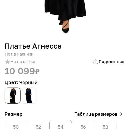
Платье Агнесса
Нет в наличии
Нет отзывов
Поделиться
10 099
₽
Цвет:
Чёрный
Размер
Таблица размеров
50
52
54
56
58