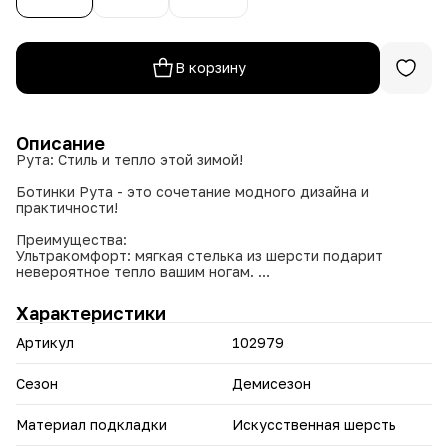
В корзину
Описание
Рута: Стиль и тепло этой зимой!
Ботинки Рута - это сочетание модного дизайна и
практичности!
Преимущества:
Ультракомфорт: мягкая стелька из шерсти подарит
невероятное тепло вашим ногам.
Стильный дизайн: черный или бежевый цвет,
универсальные и элегантные.
Характеристики
Практичность: прочный верх из нейлона и экокожи
защитит ваши ноги от влаги и грязи.
Артикул
102979
Увеличенный размер 8: идеально для комфортного
ношения.
Широкий размерный ряд: 37-41, вы точно найдете свой
Сезон
Демисезон
размер!
Материал подкладки
Искусственная шерсть
Не откладывайте на потом - закажите свои ботинки Рута
уже сегодня!