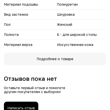
Материал подошвы
Полиуретан
Доступные цвета: черный, бежевый.
Материал верха: нейлон/экокожа
Вид застежки
Шнуровка
Материал подклада: шерсть
Размерный ряд: 37-41
Пол
Женский
Сделайте свою зиму ярче и комфортнее с Рута!
Полнота
8 - для широкой стопы
Материал верха
Искусственная кожа
Подробнее о товаре
Отзывов пока нет
Оставьте первый отзыв и помогите
другим покупателям с выбором!
Написать отзыв