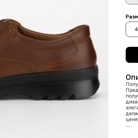
Раз
4
Оп
Полу
Пред
полу
диза
элег
дела
ценя
Мате