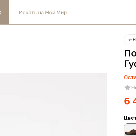
р
Н
По
Гу
Ост
Н
6 
Цве