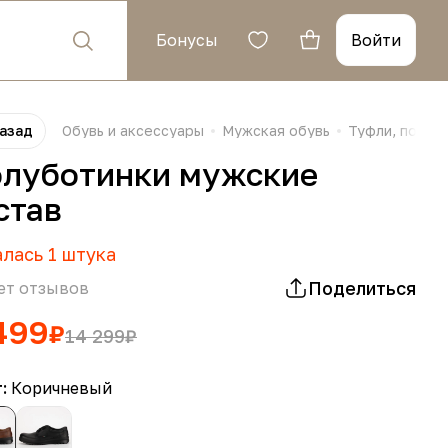
Бонусы
Войти
азад
Обувь и аксессуары
Мужская обувь
Туфли, полуб
луботинки мужские
став
алась
1
штука
Поделиться
ет отзывов
499
₽
14 299
₽
т:
Коричневый