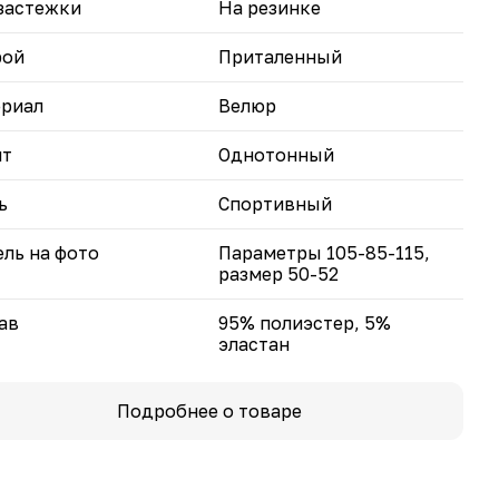
застежки
На резинке
рой
Приталенный
риал
Велюр
нт
Однотонный
ь
Спортивный
ль на фото
Параметры 105-85-115,
размер 50-52
ав
95% полиэстер, 5%
эластан
Подробнее о товаре