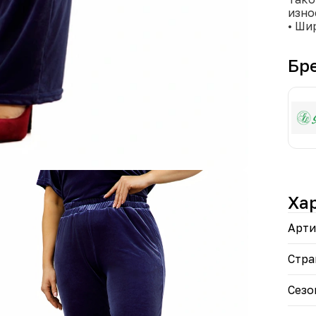
изно
• Ши
позв
для 
Бр
• Мо
гамм
Брюк
увер
каче
Ха
Арти
Стра
Сезо