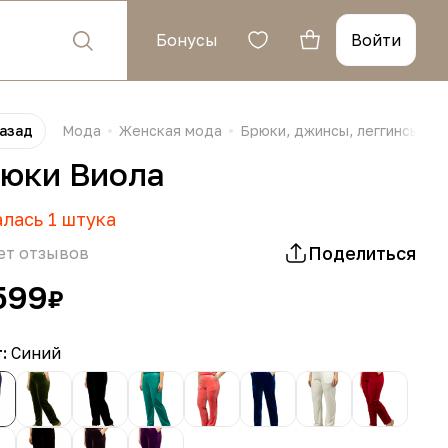
Бонусы
Войти
азад
Мода
Женская мода
Брюки, джинсы, леггинсы, б
юки Виола
алась
1
штука
Поделиться
ет отзывов
599
₽
т:
Синий