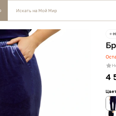
р
Н
Бр
Ост
Н
4 
Цве