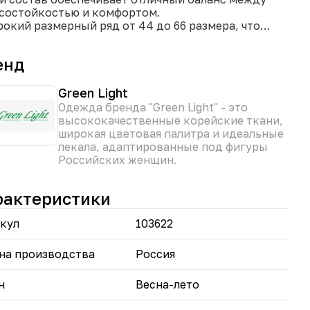
состойкостью и комфортом.
рокий размерный ряд от 44 до 66 размера, что
оляет каждой женщине найти идеальный вариант
своей фигуры.
енд
дель представлена в разнообразной цветовой
е.
Green Light
и "Виола" — это отличный выбор для стильных и
Одежда бренда "Green Light" - это
енных в себе женщин, которые ценят комфорт и
высококачественные корейские ткани,
ство.
широкая цветовая палитра и идеальные
лекала, адаптированные под фигуры
Российских женщин.
рактеристики
кул
103622
на производства
Россия
н
Весна-лето