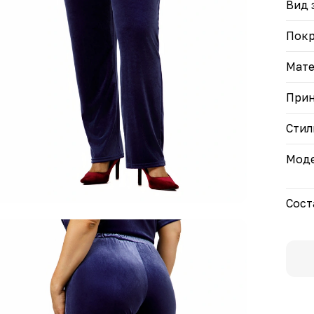
Вид 
Пок
Мате
При
Стил
Моде
Сост