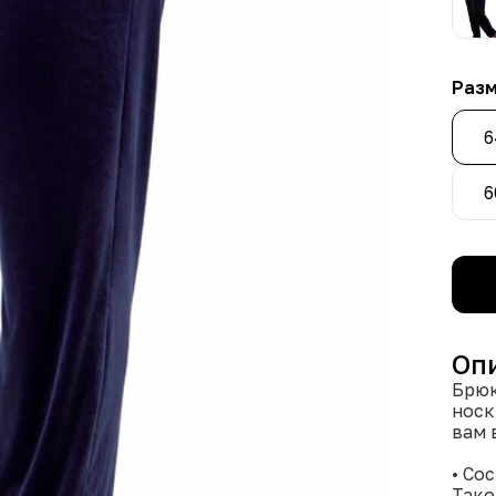
Раз
6
6
Оп
Брюк
носк
вам 
• Со
Тако