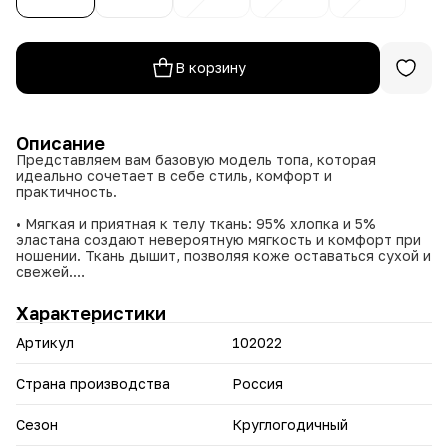
В корзину
Описание
Представляем вам базовую модель топа, которая
идеально сочетает в себе стиль, комфорт и
практичность.
• Мягкая и приятная к телу ткань: 95% хлопка и 5%
эластана создают невероятную мягкость и комфорт при
ношении. Ткань дышит, позволяя коже оставаться сухой и
свежей.
• Широкие бретели обеспечивают комфорт и поддержку,
не создавая дискомфорта даже при длительной носке.
Характеристики
• Изящный кружевной элемент добавляет женственности
и изысканности, делая майку идеальной как для
Артикул
102022
повседневной носки, так и для романтического вечера.
Эта майка станет вашим любимым предметом гардероба,
Страна производства
Россия
который подарит ощущение комфорта и уверенности в
себе.
Сезон
Круглогодичный