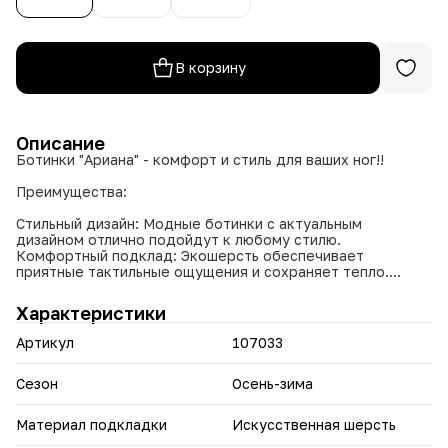
В корзину
Описание
Ботинки "Ариана" - комфорт и стиль для ваших ног!!
Преимущества:
Стильный дизайн: Модные ботинки с актуальным
дизайном отлично подойдут к любому стилю.
Комфортный подклад: Экошерсть обеспечивает
приятные тактильные ощущения и сохраняет тепло.
Удобная посадка: Увеличенная полнота 8 идеально
подойдет для комфортной носки.
Характеристики
Прочный материал: Экокожа отличается
износостойкостью и легкостью в уходе.
Артикул
107033
Практичный выбор: Ботинки "Ариана" - идеальный вариант
для холодной погоды, благодаря теплому подкладу и
прочному материалу.
Сезон
Осень-зима
Позвольте себе выглядеть стильно и чувствовать себя
Материал подкладки
Искусственная шерсть
комфортно с ботинками "Ариана"!