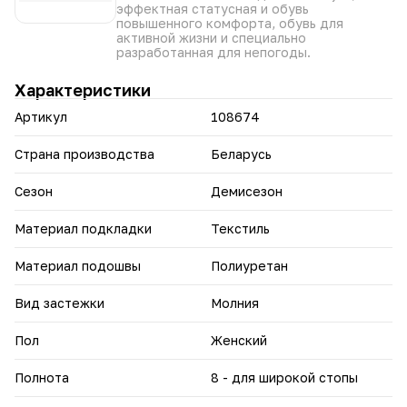
• Универсальный дизайн — гармонично сочетается с
эффектная статусная и обувь
джинсами, брюками, юбками и платьями.
повышенного комфорта, обувь для
активной жизни и специально
Модель станет надёжным элементом гардероба,
разработанная для непогоды.
сохраняя презентабельный вид и комфорт в течение
длительного времени.
Характеристики
Артикул
108674
Страна производства
Беларусь
Сезон
Демисезон
Материал подкладки
Текстиль
Материал подошвы
Полиуретан
Вид застежки
Молния
Пол
Женский
Полнота
8 - для широкой стопы