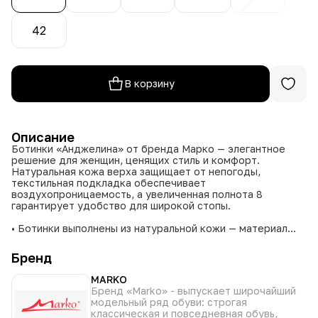
42
В корзину
Описание
Ботинки «Анджелина» от бренда Марко — элегантное
решение для женщин, ценящих стиль и комфорт.
Натуральная кожа верха защищает от непогоды,
текстильная подкладка обеспечивает
воздухопроницаемость, а увеличенная полнота 8
гарантирует удобство для широкой стопы.
• Ботинки выполнены из натуральной кожи — материал
отличается прочностью и эстетичным видом.
• Увеличенная полнота 8 — обеспечивает комфортную
Бренд
посадку для широкой стопы.
• Размерный ряд от 37 до 42 — позволяет подобрать
MARKO
оптимальный размер.
Бренд «Marko» - выпускает широчайший
• Цветовая палитра включает бордо и чёрный —
модельный ряд обуви: строгая
универсальные оттенки для разных образов.
классическая и повседневная обувь,