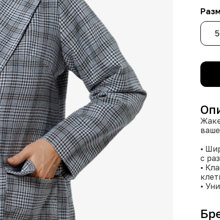
Раз
5
Оп
Жаке
ваше
• Ши
с ра
• Кл
клет
• Ун
сков
• Мя
Бр
лавс