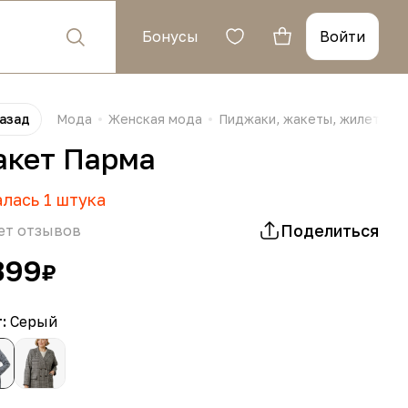
Бонусы
Войти
азад
Мода
Женская мода
Пиджаки, жакеты, жилеты
кет Парма
алась
1
штука
Поделиться
ет отзывов
399
₽
т:
Серый