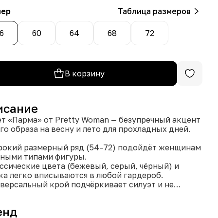
мер
Таблица размеров
6
60
64
68
72
В корзину
исание
т «Парма» от Pretty Woman — безупречный акцент
го образа на весну и лето для прохладных дней.
рокий размерный ряд (54–72) подойдёт женщинам
зными типами фигуры.
ассические цвета (бежевый, серый, чёрный) и
ка легко вписываются в любой гардероб.
иверсальный крой подчёркивает силуэт и не
ывает движений.
гкая и приятная к телу ткань (65 % шерсти и 35 %
енд
ана) обеспечит комфорт в носке.