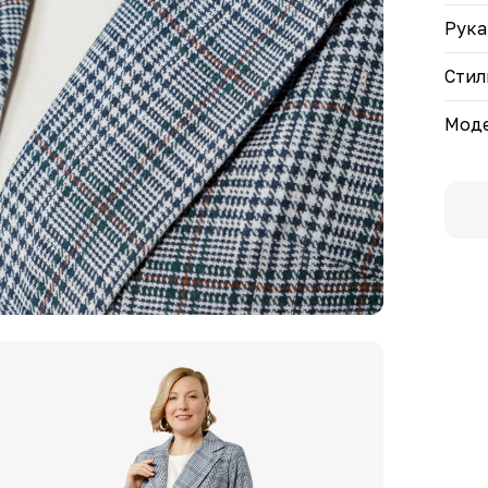
Рука
Стил
Моде