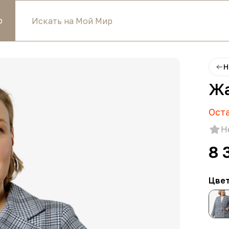
р
Н
Жа
Ост
Н
8 
Цве