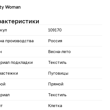
могает создать деловой, кэжуал‑ или вечерний
з.
tty Woman
льный выбор для работы, встреч и прогулок —
рактеристики
лните брюками, юбкой или платьем.
кул
109170
на производства
Россия
н
Весна-лето
риал подкладки
Текстиль
застежки
Пуговицы
рой
Прямой
риал
Текстиль
нт
Клетка