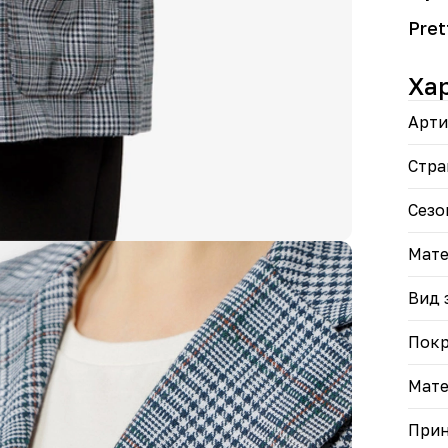
• По
обра
Pre
Идеа
Ха
допо
Арти
Стра
Сезо
Мате
Вид 
Пок
Мате
При