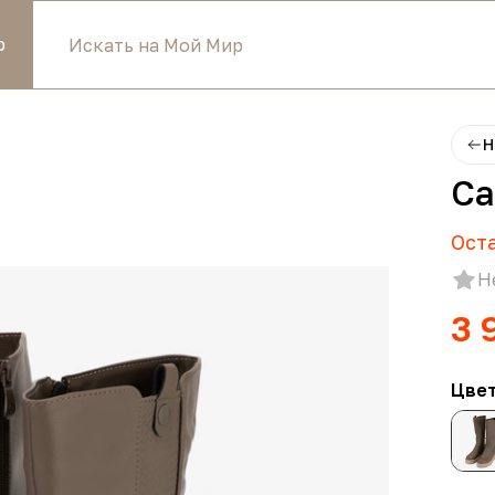
р
Н
Са
Ост
Н
3 
Цве