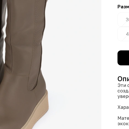
Раз
3
4
Оп
Эти 
созд
увер
Хара
Мате
экок