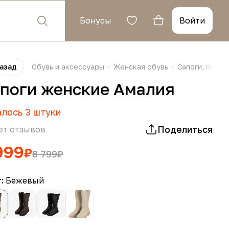
Бонусы
Войти
азад
Обувь и аксессуары
Женская обувь
Сапоги, полус
поги женские Амалия
алось
3
штуки
Поделиться
ет отзывов
999
₽
8 799
₽
т:
Бежевый