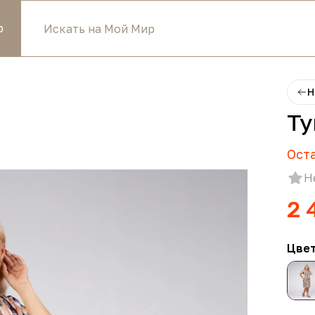
р
Н
Ту
Ост
Н
2 
Цве