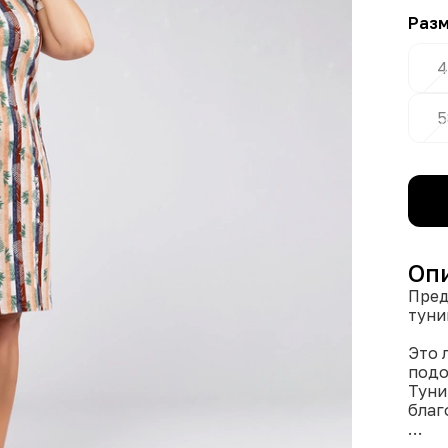
Раз
4
5
Оп
Пред
туни
Это 
подо
Туни
благ