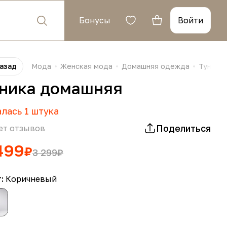
Бонусы
Войти
азад
Мода
Женская мода
Домашняя одежда
Туники
ника домашняя
алась
1
штука
Поделиться
ет отзывов
499
₽
3 299
₽
т:
Коричневый