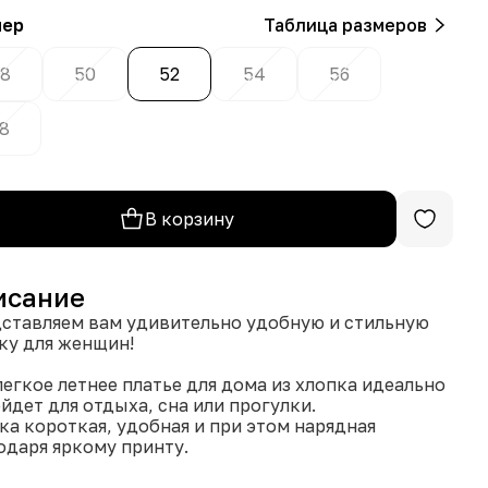
мер
Таблица размеров
8
50
52
54
56
8
В корзину
исание
ставляем вам удивительно удобную и стильную
ку для женщин!
легкое летнее платье для дома из хлопка идеально
йдет для отдыха, сна или прогулки.
ка короткая, удобная и при этом нарядная
одаря яркому принту.