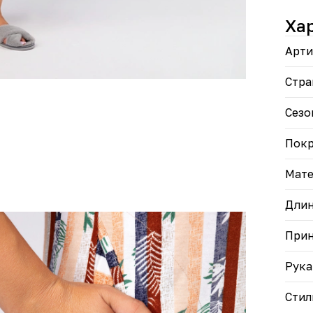
Она 
толь
Ха
Почу
спец
Арти
Стра
Сезо
Пок
Мате
Дли
При
Рука
Стил