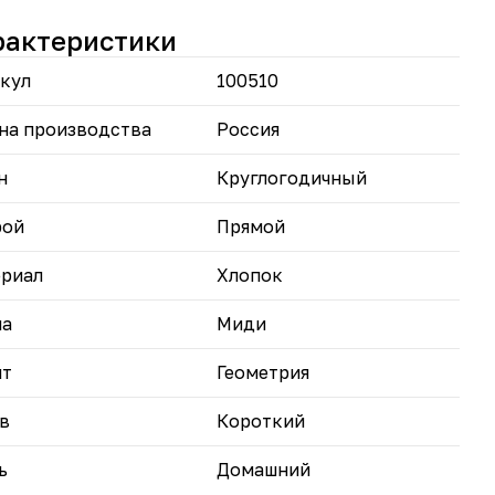
оснащена удобными карманами, что делает ее не
ко стильной, но и практичной.
рактеристики
вствуйте комфорт и уют в тунике, созданной
иально женщин, которые ценят качество и стиль!
кул
100510
на производства
Россия
н
Круглогодичный
рой
Прямой
риал
Хлопок
на
Миди
нт
Геометрия
в
Короткий
ь
Домашний