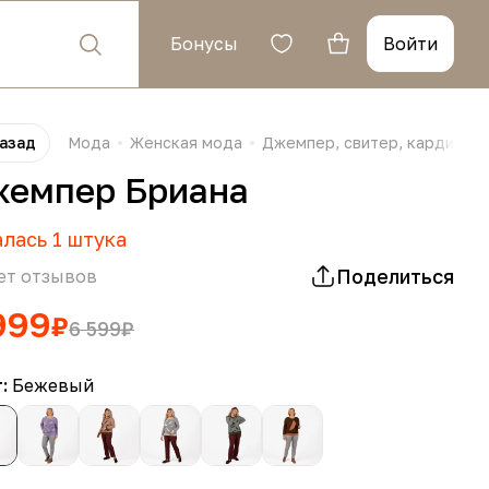
Бонусы
Войти
азад
Мода
Женская мода
Джемпер, свитер, кардиган,
емпер Бриана
алась
1
штука
Поделиться
ет отзывов
999
₽
6 599
₽
т:
Бежевый