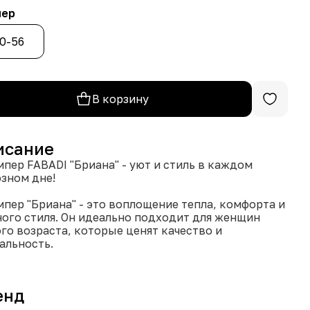
мер
0-56
В корзину
исание
пер FABADI "Бриана" - уют и стиль в каждом
зном дне!
пер "Бриана" - это воплощение тепла, комфорта и
ого стиля. Он идеально подходит для женщин
го возраста, которые ценят качество и
альность.
ктеристики:
енд
ав: 63% кашемир, 28% шерсть, 9% эластан
зводитель: Россия