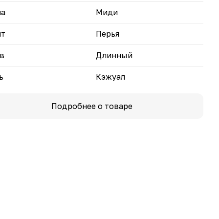
чным подарком для близких людей.
на
Миди
нт
Перья
в
Длинный
ь
Кэжуал
Подробнее о товаре