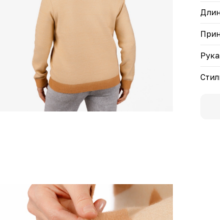
отли
Дли
При
Рука
Стил