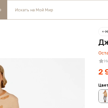
р
Н
Дж
Ост
Н
2 
Цве