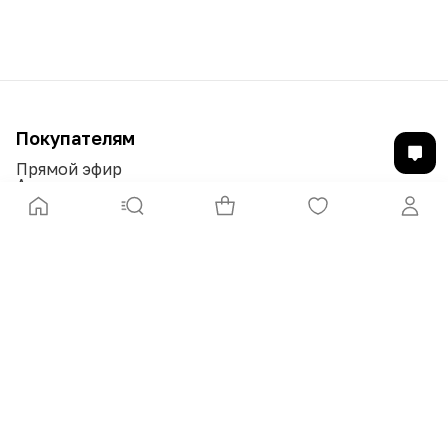
Покупателям
Прямой эфир
Акции
Бренды
Доставка и оплата
Возврат и обмен
Гарантии и обязательства
Печатные издания
Компания
О нас
Ведущие
Контакты
Вакансии
Условия приобретения товара
Политика обработки
персональных данных
Сотрудничество