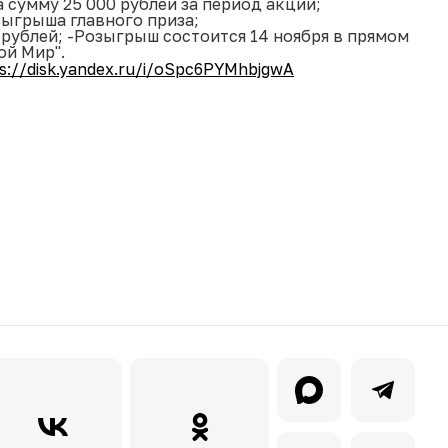
 сумму 25 000 рублей за период акции;
зыгрыша главного приза;
 рублей; -Розыгрыш состоится 14 ноября в прямом
ой Мир".
s://disk.yandex.ru/i/oSpc6PYMhbjgwA